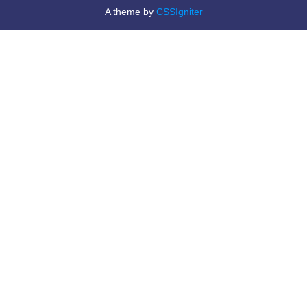
A theme by
CSSIgniter